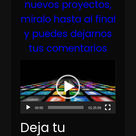
nuevos proyectos,
míralo hasta al final
y puedes dejarnos
tus comentarios
Reproductor
de
vídeo
00:00
01:25:59
Deja tu