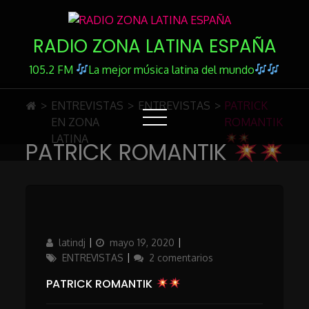
Skip
to
RADIO ZONA LATINA ESPAÑA
Content
105.2 FM
La mejor música latina del mundo
>
ENTREVISTAS
>
ENTREVISTAS
>
PATRICK
EN ZONA
ROMANTIK
LATINA
PATRICK ROMANTIK
Author
Updated
Categories
latindj
mayo 19, 2020
on
en
ENTREVISTAS
2 comentarios
PATRICK
PATRICK ROMANTIK
ROMANTIK