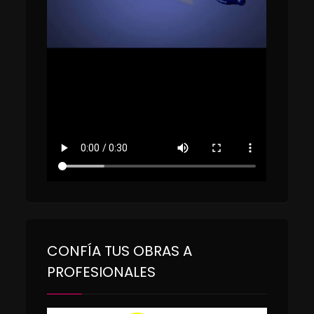
CONFÍA TUS OBRAS A
PROFESIONALES