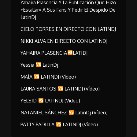
Yahaira Plasencia Y La Publicación Que Hizo
«estallar» A Sus Fans Y Pedir El Despido De
LatinDj
CIELO TORRES EN DIRECTO CON LATINDJ
NIKKI ALVA EN DIRECTO CON LATINDJ
YAHAIRA PLASENCIA
LATIDJ
Yessia
LatinDj
MAÍA
LATINDJ (vídeo)
LAURA SANTOS
LATINDJ (vídeo)
YELSID
LATINDJ (vídeo)
NATANIEL SÁNCHEZ
LatinDj (vídeo)
PATTY PADILLA
LATINDJ (vídeo)