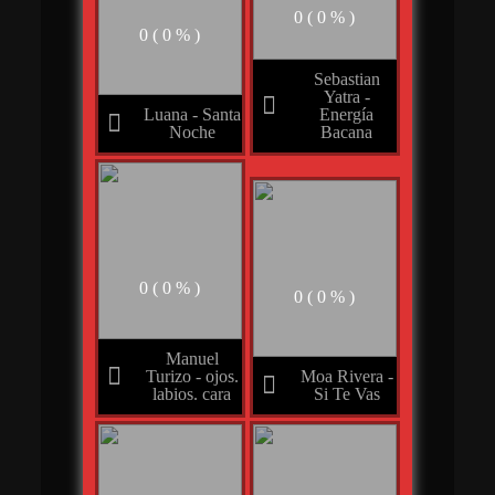
0 ( 0 % )
0 ( 0 % )
Sebastian
Yatra -
Energía
Luana - Santa
Bacana
Noche
0 ( 0 % )
0 ( 0 % )
Manuel
Turizo - ojos.
Moa Rivera -
labios. cara
Si Te Vas