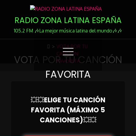
Skip
to
RADIO ZONA LATINA ESPAÑA
Content
105.2 FM 🎶La mejor música latina del mundo🎶🎶
>
VOTA POR TU
CANCIÓN
VOTA POR TU CANCIÓN
FAVORITA
FAVORITA
💥💥
ELIGE TU CANCIÓN
FAVORITA (MÁXIMO 5
CANCIONES)
💥💥