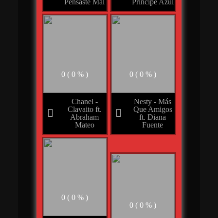
Pensaste Mal
Príncipe Azul
0 ( 0 % )
0 ( 0 % )
Chanel -
Nesty - Más
Clavaito ft.
Que Amigos
Abraham
ft. Diana
Mateo
Fuente
0 ( 0 % )
0 ( 0 % )