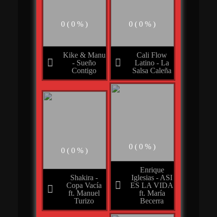
0 ( 0 % )
0 ( 0 % )
Kike & Manu
Cali Flow
- Sueño
Latino - La
Contigo
Salsa Caleña
0 ( 0 % )
0 ( 0 % )
Enrique
Iglesias - ASI
Shakira -
ES LA VIDA
Copa Vacía
ft. María
ft. Manuel
Becerra
Turizo