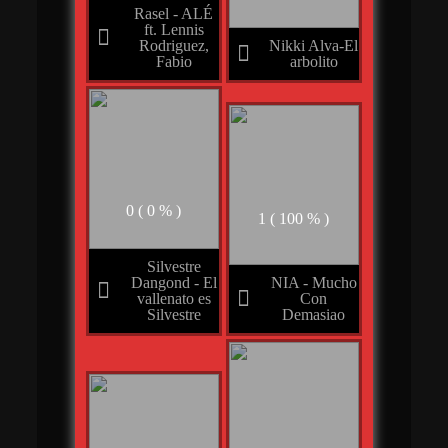
Rasel - ALÉ
ft. Lennis
Rodriguez,
Nikki Alva-El
Fabio
arbolito
0 ( 0 % )
1 ( 100 % )
Silvestre
Dangond - El
NIA - Mucho
vallenato es
Con
Silvestre
Demasiao