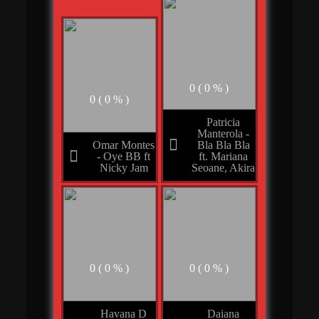
0 ( 0 % )
0 ( 0 % )
Patricia
Manterola -
Bla Bla Bla
Omar Montes
ft. Mariana
- Oye BB ft
Seoane, Akira
Nicky Jam
0 ( 0 % )
0 ( 0 % )
Havana D
Daiana