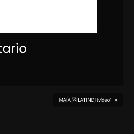
ario
MAÍA 🆚 LATINDJ (vídeo)