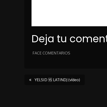
Deja tu coment
FACE COMENTARIOS
Post
YELSID 🆚 LATINDJ (vídeo)
navigation