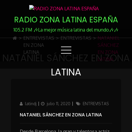
Skip
to
RADIO ZONA LATINA ESPAÑA
Content
105.2 FM 🎶La mejor música latina del mundo🎶🎶
>
ENTREVISTAS
>
ENTREVISTAS
>
NATANIEL
EN ZONA
SÁNCHEZ
LATINA
EN ZONA
NATANIEL SÁNCHEZ EN ZONA
LATINA
LATINA
Author
Updated
Categories
latindj
julio 11, 2020
ENTREVISTAS
on
NATANIEL SÁNCHEZ EN ZONA LATINA
Desde Barcelona, la gran y talentosa actriz