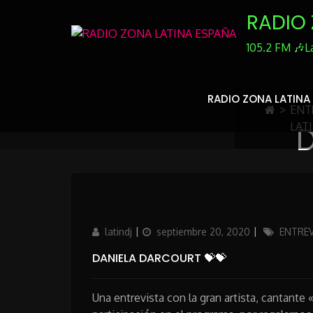
Skip
RADIO 
to
Content
105.2 FM 🎶L
RADIO ZONA LATINA
>
ENT
LAT
D
Author
Updated
Categories
latindj
septiembre 20, 2020
ENTRE
on
DANIELA DARCOURT 💝💝
Una entrevista con la gran artista, cantante