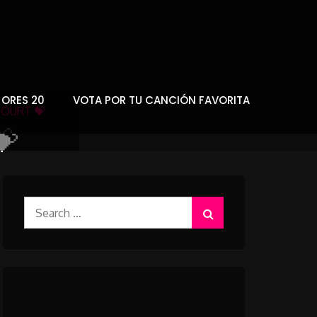
JORES 20
VOTA POR TU CANCIÓN FAVORITA
OURT 💝
💝
Search
for: