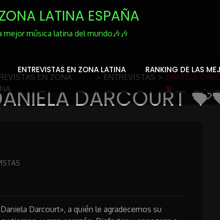
ZONA LATINA ESPAÑA
a mejor música latina del mundo🎶🎶
ENTREVISTAS EN ZONA LATINA
RANKING DE LAS ME
REVISTAS EN ZONA
>
ENTREVISTAS
>
DANIELA DARC
INA
ANIELA DARCOURT 💝
💝
VISTAS
 «Daniela Darcourt», a quién le agradecemos su