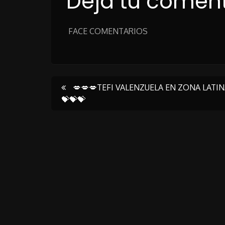
Deja tu coment
FACE COMENTARIOS
Post
💋💋💋TEFI VALENZUELA EN ZONA LATI
💝💝💝
navigation