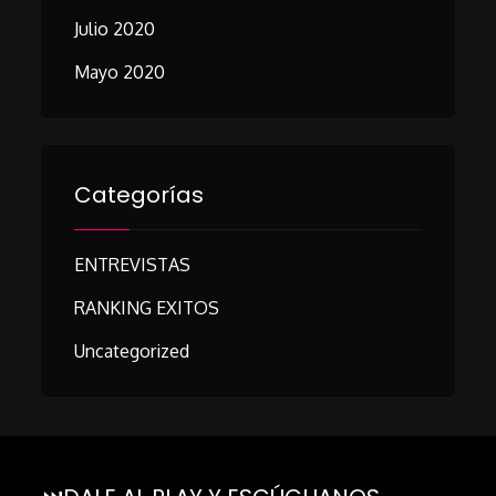
Julio 2020
Mayo 2020
Categorías
ENTREVISTAS
RANKING EXITOS
Uncategorized