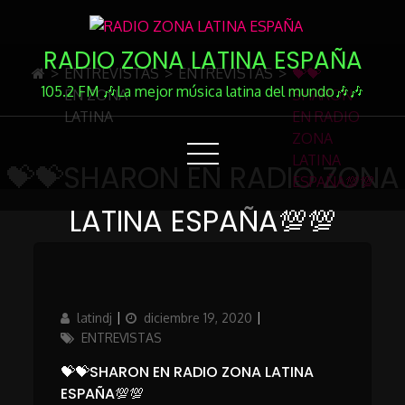
Skip
to
RADIO ZONA LATINA ESPAÑA
Content
>
ENTREVISTAS
>
ENTREVISTAS
>
💝💝
105.2 FM 🎶La mejor música latina del mundo🎶🎶
EN ZONA
SHARON
LATINA
EN RADIO
ZONA
LATINA
💝💝SHARON EN RADIO ZONA
ESPAÑA💯💯
LATINA ESPAÑA💯💯
Author
Updated
Categories
latindj
diciembre 19, 2020
on
ENTREVISTAS
💝💝SHARON EN RADIO ZONA LATINA
ESPAÑA💯💯